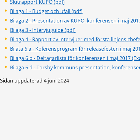
pdf, 2 MB.
Slutrapport KUPO (pdf)
pdf, 185 kB.
Bilaga 1 - Budget och ufall (pdf)
Bilaga 2 - Presentation av KUPO, konferensen i maj 201
pdf, 82 kB.
Bilaga 3 - Intervjuguide (pdf)
Bilaga 4 - Rapport av intervjuer med första linjens chefe
Bilata 6 a - Koferensprogram för releasefesten i maj 201
Bilaga 6 b - Deltagarlista för konferensen i maj 2017 (Ex
Bilaga 6 d - Torsby kommuns presentation, konferensen
Sidan uppdaterad
4 juni 2024