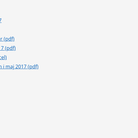
pdf, 3 MB.
7
pdf, 535 kB.
r (pdf)
pdf, 316 kB.
7 (pdf)
xlsx, 34 kB.
cel)
pdf, 1 MB.
 i maj 2017 (pdf)