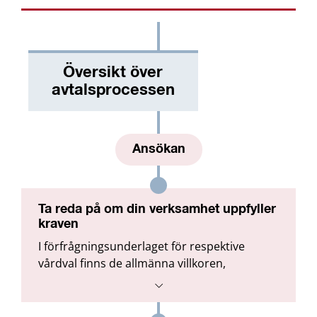
Översikt över
avtalsprocessen
Ansökan
Ta reda på om din verksamhet uppfyller 
kraven
I förfrågningsunderlaget för respektive 
vårdval finns de allmänna villkoren, 
beskrivningar av kraven för uppdragen, 
regler för patientens val samt information 
om ersättnings­modeller och uppföljning.