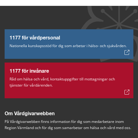
gällande upphandlingsunderlag.
Det gäller till exempel:
Föräldraledighet
Vård av barn (VAB)
Sjukskrivning
1177 för vårdpersonal
Tjänstledighet
Nationella kunskapsstöd för dig som arbetar i hälso- och sjukvården.
Mer information
Ersättning - Region Värmland
1177 för invånare
Råd om hälsa och vård, kontaktuppgifter till mottagningar och
Kontakta vårdvalskontoret
tjänster för vårdärenden.
E-post: 
vardval@regionvarmland.se
Om Vårdgivarwebben
På Vårdgivarwebben finns information för dig som medarbetare inom 
Region Värmland och för dig som samarbetar om hälsa och vård med oss.