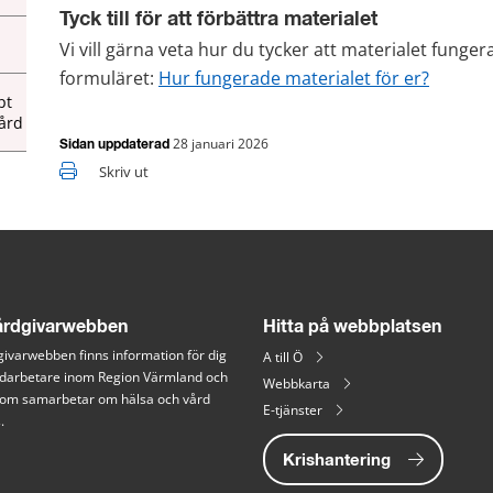
Tyck till för att förbättra materialet
Vi vill gärna veta hur du tycker att materialet funge
formuläret: 
Hur fungerade materialet för er?
pt
ård
28 januari 2026
Sidan uppdaterad
Skriv ut
rdgivarwebben
Hitta på webbplatsen
ivarwebben finns information för dig 
A till Ö
arbetare inom Region Värmland och 
Webbkarta
 som samarbetar om hälsa och vård 
E-tjänster
.
Krishantering