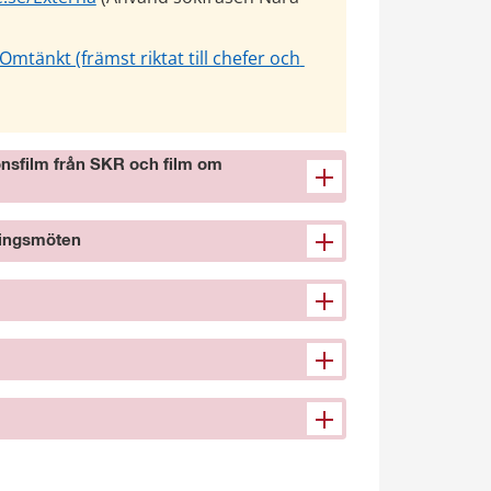
tänkt (främst riktat till chefer och 
ionsfilm från SKR och film om
dningsmöten