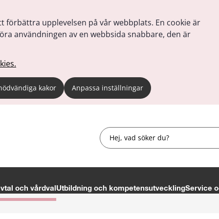
tt förbättra upplevelsen på vår webbplats. En cookie är
tt göra användningen av en webbsida snabbare, den är
kies.
nödvändiga kakor
Anpassa inställningar
Sök
tal och vårdval
Utbildning och kompetensutveckling
Service o