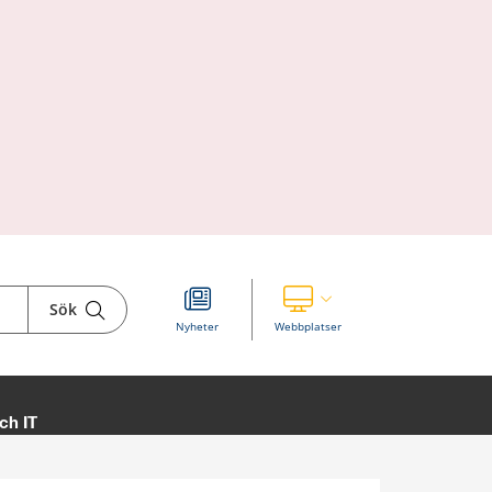
Sök
Visa våra andra webbplatser
Nyheter
Webbplatser
ch IT