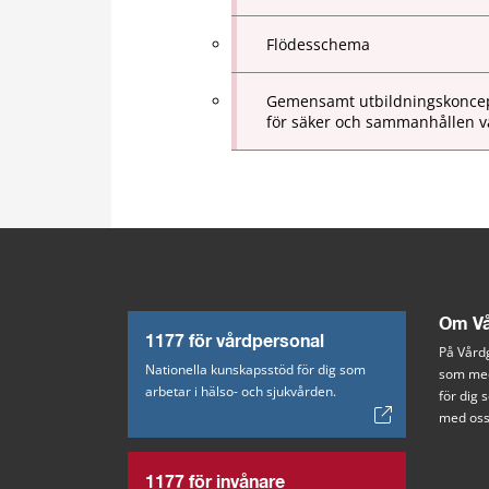
Flödesschema
Gemensamt utbildningskonce
för säker och sammanhållen v
Om Vå
1177 för vårdpersonal
På Vårdg
Nationella kunskapsstöd för dig som
som med
arbetar i hälso- och sjukvården.
för dig
med oss
1177 för invånare