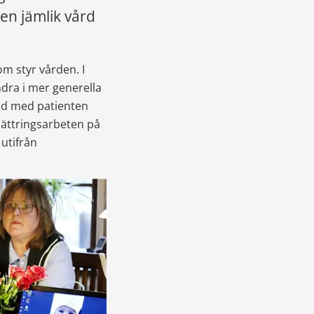
n jämlik vård 
m styr vården. I 
dra i mer generella 
åd med patienten 
ättringsarbeten på 
utifrån 