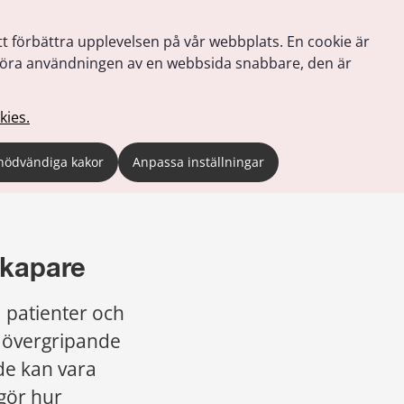
tt förbättra upplevelsen på vår webbplats. En cookie är
tt göra användningen av en webbsida snabbare, den är
kies.
nödvändiga kakor
Anpassa inställningar
skapare 
 patienter och 
 övergripande 
e kan vara 
gör hur 