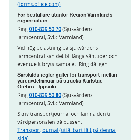
(forms.office.com)
För beställare utanför Region Värmlands 
organisation
Ring 
010-839 50 70
 (Sjukvårdens 
larmcentral, SvLc Värmland)
Vid hög belastning på sjukvårdens 
larmcentral kan det bli långa vänttider och 
eventuellt bryts samtalet. Ring då igen.
Särskilda regler gäller för transport mellan 
vårdavdelningar på sträcka Karlstad-
Örebro-Uppsala
Ring 
010-839 50 80
 (Sjukvårdens 
larmcentral, SvLc Värmland)
Skriv transportjournal och lämna den till 
vårdpersonalen på bussen.
Transportjournal (utfällbart fält på denna 
sida)