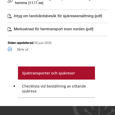
Länk till annan webbplats.
hemma (1177.se)
Intyg om tandvårdsbesök för sjukreseersättning (pdf)
Pdf, 697 kB.
Merkostnad för hemtransport inom norden (pdf)
Pdf, 102 kB.
26 juni 2026
Sidan uppdaterad
Skriv ut
Sjuktransporter och sjukresor
Checklista vid beställning av sittande
sjukresa