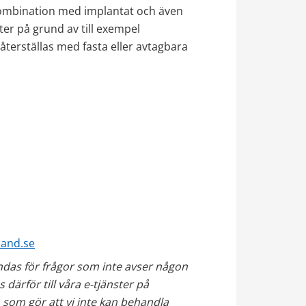
 kombination med implantat och även 
er på grund av till exempel 
rställas med fasta eller avtagbara 
land.se
das för frågor som inte avser någon 
form av personuppgifter. Du som är patient hänvisas därför till våra e-tjänster på 
som gör att vi inte kan behandla 