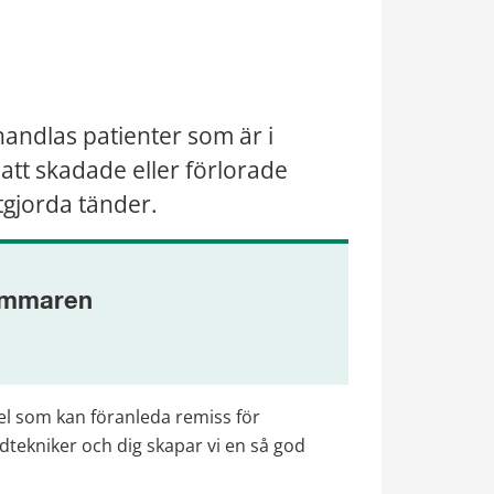
handlas patienter som är i 
att skadade eller förlorade 
tgjorda tänder.
sommaren
el som kan föranleda remiss för 
tekniker och dig skapar vi en så god 