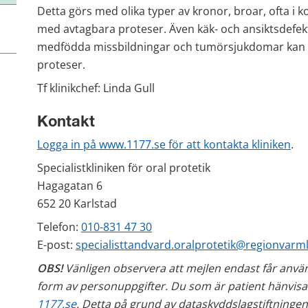
Detta görs med olika typer av kronor, broar, ofta i
med avtagbara proteser. Även käk- och ansiktsdefekt
medfödda missbildningar och tumörsjukdomar kan åte
proteser. 
Tf klinikchef: Linda Gull
Kontakt
Logga in på www.1177.se för att kontakta kliniken
.
Specialistkliniken för oral protetik
Hagagatan 6
652 20 Karlstad
Telefon: 
010-831 47 30
E-post: 
specialisttandvard.oralprotetik@regionvarm
OBS! 
Vänligen observera att mejlen endast får använ
1177.se
. Detta på grund av dataskyddslagstiftningen 