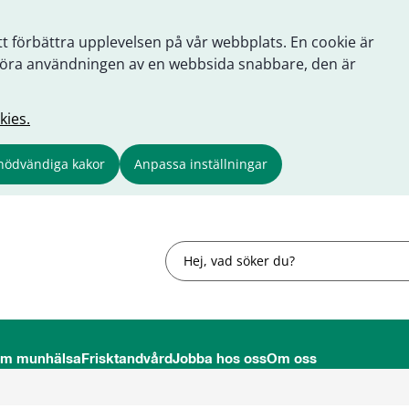
tt förbättra upplevelsen på vår webbplats. En cookie är
tt göra användningen av en webbsida snabbare, den är
kies.
nödvändiga kakor
Anpassa inställningar
Sök
om munhälsa
Frisktandvård
Jobba hos oss
Om oss