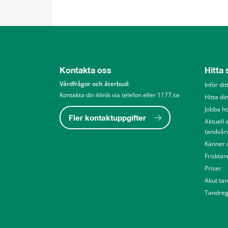
Kontakta oss
Hitta
Vårdfrågor och återbud: 
Inför di
Kontakta din klinik via telefon eller 1177.se
Hitta din
Jobba h
Fler kontaktuppgifter
Aktuell 
tandvår
Känner d
Friskta
Priser
Akut ta
Tandreg