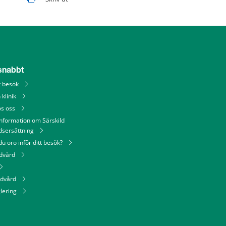
 snabbt
tt besök
 klinik
os oss
information om Särskild
dsersättning
u oro inför ditt besök?
ndvård
ndvård
lering