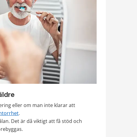
äldre
ng eller om man inte klarar att 
torrhet
.
an. Det är då viktigt att få stöd och 
örebyggas.