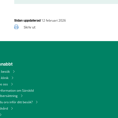
12 februari 2026
Sidan uppdaterad
Skriv ut
 snabbt
tt besök
 klinik
os oss
information om Särskild
dsersättning
u oro inför ditt besök?
ndvård