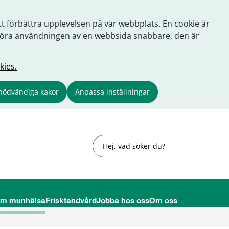
tt förbättra upplevelsen på vår webbplats. En cookie är
tt göra användningen av en webbsida snabbare, den är
kies.
nödvändiga kakor
Anpassa inställningar
Sök
om munhälsa
Frisktandvård
Jobba hos oss
Om oss