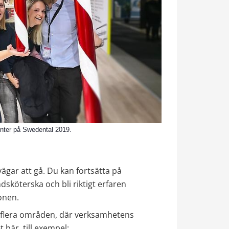
onter på Swedental 2019.
vägar att gå. Du kan fortsätta på 
sköterska och bli riktigt erfaren 
ionen.
r flera områden, där verksamhetens 
 bär, till exempel: