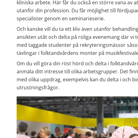
kliniska arbete. Här får du också en större vana av 
utanför din profession. Du får möjlighet till fördjupa
specialister genom en seminarieserie.
Och kanske vill du ta ett kliv även utanför behandlin
ansikten utåt och delta på roliga evenemang där vi t
med taggade studenter på rekryteringsmässor såsom
tävlingar i folktandvårdens monter på musikfestivale
Om du vill göra din röst hörd och delta i folktandvå
anmäla ditt intresse till olika arbetsgrupper. Det fin
med olika uppdrag, exempelvis kan du delta i och bidra
utrustningsfrågor.