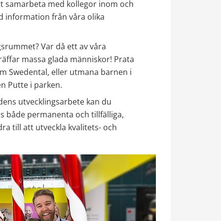
att samarbeta med kollegor inom och 
d information från våra olika 
gsrummet? Var då ett av våra 
räffar massa glada människor! Prata 
 Swedental, eller utmana barnen i 
n Putte i parken.
rdens utvecklingsarbete kan du 
ns både permanenta och tillfälliga, 
 till att utveckla kvalitets- och 