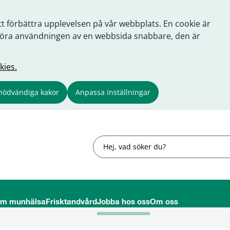
tt förbättra upplevelsen på vår webbplats. En cookie är
tt göra användningen av en webbsida snabbare, den är
kies.
nödvändiga kakor
Anpassa inställningar
Sök
om munhälsa
Frisktandvård
Jobba hos oss
Om oss