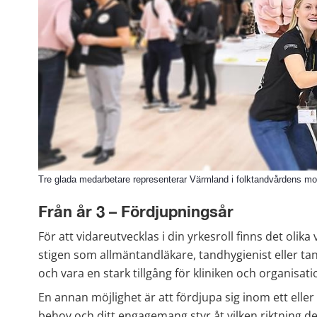
Tre glada medarbetare representerar Värmland i folktandvårdens m
Från år 3 – Fördjupningsår
För att vidareutvecklas i din yrkesroll finns det olika 
stigen som allmäntandläkare, tandhygienist eller tand
och vara en stark tillgång för kliniken och organisat
En annan möjlighet är att fördjupa sig inom ett elle
behov och ditt engagemang styr åt vilken riktning det