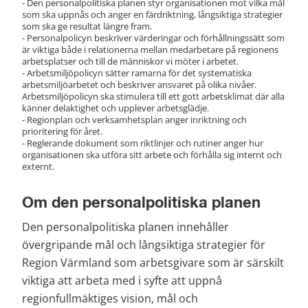
- Den personalpolitiska planen styr organisationen mot vilka mål 
som ska uppnås och anger en färdriktning, långsiktiga strategier 
som ska ge resultat längre fram.
- Personalpolicyn beskriver värderingar och förhållningssätt som 
är viktiga både i relationerna mellan medarbetare på regionens 
arbetsplatser och till de människor vi möter i arbetet. 
- Arbetsmiljöpolicyn sätter ramarna för det systematiska 
arbetsmiljöarbetet och beskriver ansvaret på olika nivåer. 
Arbetsmiljöpolicyn ska stimulera till ett gott arbetsklimat där alla 
känner delaktighet och upplever arbetsglädje.
- Regionplan och verksamhetsplan anger inriktning och 
prioritering för året.
- Reglerande dokument som riktlinjer och rutiner anger hur 
organisationen ska utföra sitt arbete och förhålla sig internt och 
externt.
Om den personalpolitiska planen
Den personalpolitiska planen innehåller 
övergripande mål och långsiktiga strategier för 
Region Värmland som arbetsgivare som är särskilt 
viktiga att arbeta med i syfte att uppnå 
regionfullmäktiges vision, mål och 