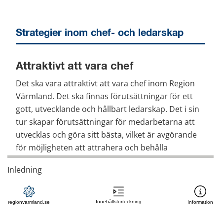
Strategier inom chef- och ledarskap
Attraktivt att vara chef
Det ska vara attraktivt att vara chef inom Region 
Värmland. Det ska finnas förutsättningar för ett 
gott, utvecklande och hållbart ledarskap. Det i sin 
tur skapar förutsättningar för medarbetarna att 
utvecklas och göra sitt bästa, vilket är avgörande 
för möjligheten att attrahera och behålla 
kompetenta och engagerade medarbetare.
Inledning
Stärka och stödja ledarskapet
Innehållsförteckning
regionvarmland.se
Information
Alla chefer ska ges tillgång till stöd, inspiration, 
utbildning och utveckling. Stöd ska finnas i olika 