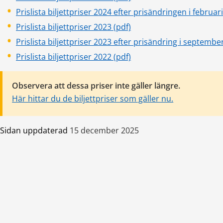
Prislista biljettpriser 2024 efter prisändringen i februar
pdf, 583 kB.
Prislista biljettpriser 2023 (pdf)
Prislista biljettpriser 2023 efter prisändring i septembe
pdf, 490 kB.
Prislista biljettpriser 2022 (pdf)
Observera att dessa priser inte gäller längre.
Här hittar du de biljettpriser som gäller nu.
Sidan uppdaterad
15 december 2025