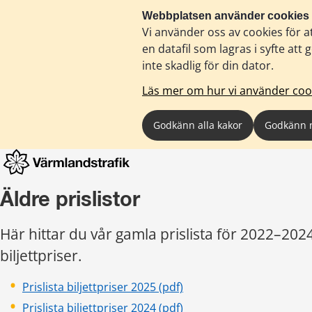
Webbplatsen använder cookies
Vi använder oss av cookies för a
en datafil som lagras i syfte a
inte skadlig för din dator.
Läs mer om hur vi använder coo
Godkänn alla kakor
Godkänn 
Äldre prislistor
Här hittar du vår gamla prislista för 2022–2024
biljettpriser.
pdf, 2 MB.
Prislista biljettpriser 2025 (pdf)
pdf, 507 kB.
Prislista biljettpriser 2024 (pdf)