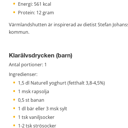
Energi: 561 kcal
Protein: 12 gram
Värmlandshutten är inspirerad av dietist Stefan Johans
kommun.
Klarälvsdrycken (barn)
Antal portioner: 1
Ingredienser:
1,5 dl Naturell yoghurt (fetthalt 3,8-4,5%)
1 msk rapsolja
0,5 st banan
1 dl bär eller 3 msk sylt
1 tsk vaniljsocker
1-2 tsk strösocker