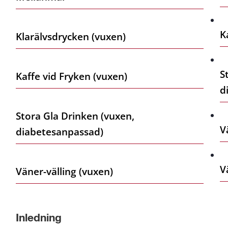
K
Klarälvsdrycken (vuxen)
S
Kaffe vid Fryken (vuxen)
d
Stora Gla Drinken (vuxen,
V
diabetesanpassad)
V
Väner-välling (vuxen)
Inledning