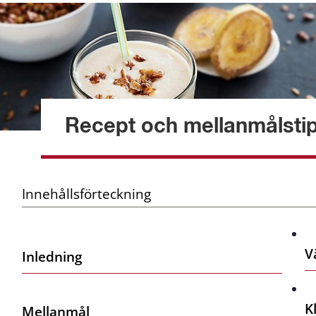
Recept och mellanmålsti
Innehållsförteckning
V
Inledning
K
Mellanmål