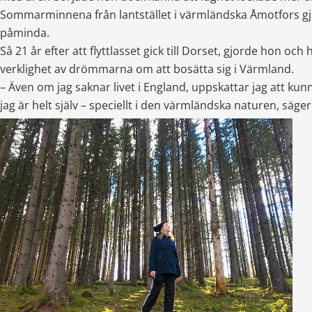
Sommarminnena från lantstället i värmländska Åmotfors gjo
påminda.
Så 21 år efter att flyttlasset gick till Dorset, gjorde hon oc
verklighet av drömmarna om att bosätta sig i Värmland.
– Även om jag saknar livet i England, uppskattar jag att kunna
jag är helt själv – speciellt i den värmländska naturen, säger