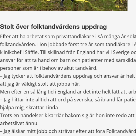
Stolt över folktandvårdens uppdrag
Efter att ha arbetat som privattandläkare i så många år sökte 
folktandvården. Hon jobbade först tre år som tandläkare i 
klinikchef i Säffle. Till skillnad från England har vi i Sverige 
ansvar för att ta hand om barn och patienter med särskild
personer som är i behov av akut tandvård.
– Jag tycker att folktandvårdens uppdrag och ansvar är helt 
att jag är väldigt stolt att jobba här.
Men efter en så lång tid i England är det inte helt lätt att arb
– Jag hittar inte alltid rätt ord på svenska, så ibland får patie
hjälpa mig, skrattar Linda. 
Trots en händelserik karriär bakom sig är hon inte redo att s
arbetslivet ännu. 
– Jag älskar mitt jobb och strävar efter att föra Folktandvård