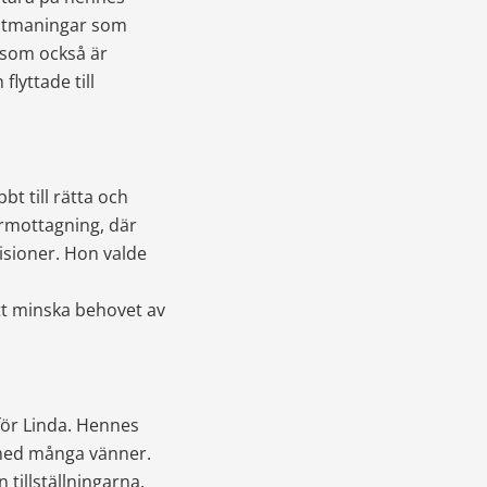
 utmaningar som 
 som också är 
lyttade till 
bt till rätta och 
armottagning, där 
sioner. Hon valde 
tt minska behovet av 
för Linda. Hennes 
med många vänner. 
illställningarna. 