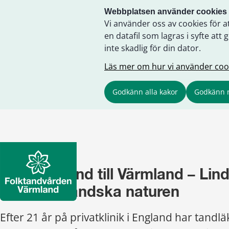
Webbplatsen använder cookies
Vi använder oss av cookies för a
en datafil som lagras i syfte a
inte skadlig för din dator.
Läs mer om hur vi använder coo
Godkänn alla kakor
Godkänn 
Från England till Värmland – Linda
den värmländska naturen
Efter 21 år på privatklinik i England har tandlä