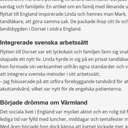
vardag och familjeliv. En artikel om en familj med liknande
flyttat till England inspirerade Linda och hennes man Mark,
tandläkare, att göra samma sak. De packade ihop sitt liv och f
landsbygden i Dorset i södra England.
Integrerade svenska arbetssätt
Flytten till Dorset var ett lyckokast och familjen fann sig snab
skapade ett nytt liv. Linda hyrde in sig på en privat tandläk
hon formade sin verksamhet utifrån egna standarder och vi
att integrera svenska metoder i sitt arbetssätt.
– Jag fokuserade på att utföra förebyggande tandvård för a
akuttandvård, vilket var nytt för de engelska patienterna.
Började drömma om Värmland
Det sociala livet i England var mycket aktivt och en rolig tid 
lediga tid var fylld med luncher, middagar och temafester 
Med åren började hon dock känna att lugnet lockade mer än t