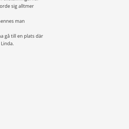
rde sig alltmer 
h hennes man 
 gå till en plats där 
 Linda.