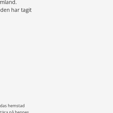
rmland.
den har tagit 
indas hemstad 
tära på hennes 