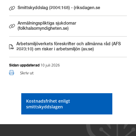
Smittskyddslag (2004:168) - (riksdagen.se
Länk till annan webbplats.
Anmälningspliktiga sjukdomar
Länk till annan webbplats.
(folkhalsomyndigheten.se)
Arbetsmiljöverkets föreskrifter och allmänna råd (AFS
Länk till annan webbplats.
2023:10) om risker i arbetsmiljön (av.se)
10 juli 2026
Sidan uppdaterad
Skriv ut
Kostnadsfrihet enligt
smittskyddslagen