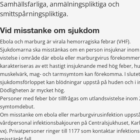
Samhällsfarliga, anmälningspliktiga och 
smittspårningspliktiga.
Vid misstanke om sjukdom
Ebola och marburg är virala hemorragiska febrar (VHF).
Sjukdomarna ska misstänkas om en person insjuknar inom 2
vistelse i område där ebola eller marburgvirus förekommer.
karakteriseras av ett hastigt insjuknande med hög feber, hu
muskelvärk, mag- och tarmsymtom kan förekomma. I slutet 
sjukdomsförloppet kan blödningar uppstå på huden och i in
Dödligheten är mycket hög.
Personer med feber bör tillfrågas om utlandsvistelse inom 2
symtomdebut.
Om misstanke om ebola eller marburgvirusinfektion uppstå
vårdpersonal infektionsbakjouren på Centralsjukhuset, Karl
vx). Privatpersoner ringer till 1177 som kontaktar infektions
misstänkt fall.