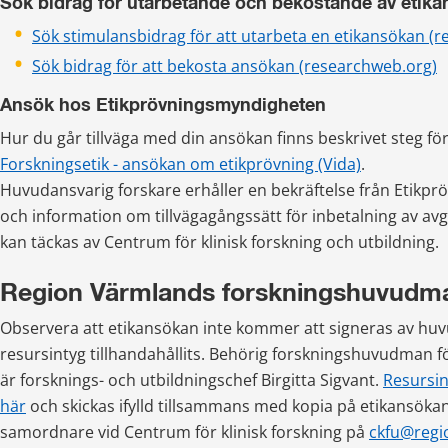
Sök bidrag för utarbetande och bekostande av etik
Sök stimulansbidrag för att utarbeta en etikansökan (
Sök bidrag för att bekosta ansökan (researchweb.org)
Ansök hos Etikprövningsmyndigheten
Hur du går tillväga med din ansökan finns beskrivet steg för
Forskningsetik - ansökan om etikprövning (Vida)
.
Huvudansvarig forskare erhåller en bekräftelse från Etikp
och information om tillvägagångssätt för inbetalning av avg
kan täckas av Centrum för klinisk forskning och utbildning.
Region Värmlands forskningshuvudm
Observera att etikansökan inte kommer att signeras av hu
resursintyg tillhandahållits. Behörig forskningshuvudman f
är forsknings- och utbildningschef Birgitta Sigvant. 
Resursin
pdf, 108 kB.
här
 och skickas ifylld tillsammans med kopia på etikansökan t
samordnare vid Centrum för klinisk forskning på 
ckfu@regi