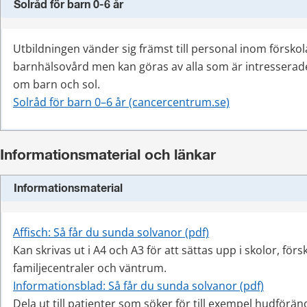
Solråd för barn 0-6 år
Utbildningen vänder sig främst till personal inom förskol
barnhälsovård men kan göras av alla som är intresserade
om barn och sol.
Solråd för barn 0–6 år (cancercentrum.se)
Informationsmaterial och länkar
Informationsmaterial
pdf, 458 kB.
Affisch: Så får du sunda solvanor (pdf)
Kan skrivas ut i A4 och A3 för att sättas upp i skolor, försk
familjecentraler och väntrum.
pdf, 495
Informationsblad: Så får du sunda solvanor (pdf)
Dela ut till patienter som söker för till exempel hudföränd