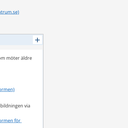
ntrum.se)
som möter äldre 
formen)
ildningen via 
ormen för 