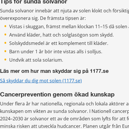
Tips för sunda solvanor
Sunda solvanor innebär att njuta av solen klokt och försiktigt
överexponera sig. De främsta tipsen är:
Vistas i skuggan, främst mellan klockan 11–15 då solen 
Använd kläder, hatt och solglasögon som skydd.
Solskyddsmedel är ett komplement till kläder.
Barn under 1 år bör inte vistas alls i solljus.
Undvik att sola solarium.
Läs mer om hur man skyddar sig på 1177.se
Så skyddar du dig mot solen (1177.se)
Cancerprevention genom ökad kunskap
Under flera år har nationella, regionala och lokala aktörer 
kunskapen om vikten av sunda solvanor. I Nationell cancer
2024–2030 är solvanor ett av de områden som lyfts för att fö
minska risken att utveckla hudcancer. Planen utgår från Eu