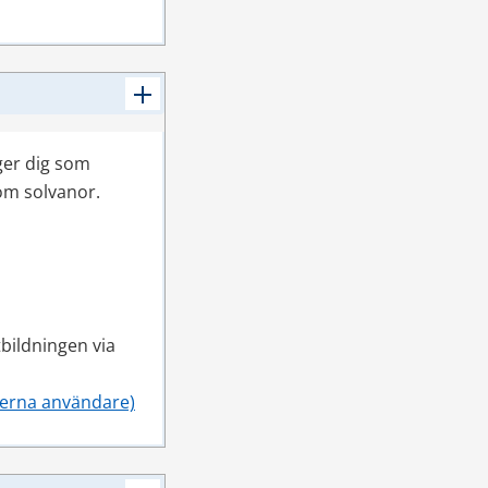
er dig som 
om solvanor.
ildningen via 
terna användare)