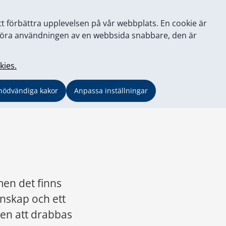
tt förbättra upplevelsen på vår webbplats. En cookie är
tt göra användningen av en webbsida snabbare, den är
kies.
nödvändiga kakor
Anpassa inställningar
en det finns 
nskap och ett 
n att drabbas 