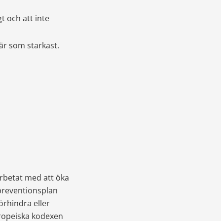
 och att inte 
är som starkast.
arbetat med att öka 
preventionsplan 
rhindra eller 
ropeiska kodexen 