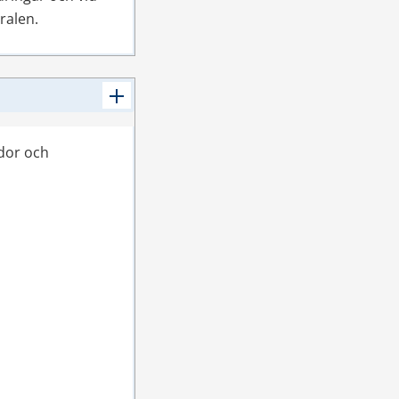
ralen.
dor och 