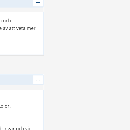
a och 
 av att veta mer 
olor, 
 kB.
ringar och vid 