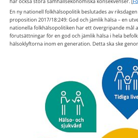
har också stora samhällsekonomiska konsekvenser. [
Fo
En ny nationell folkhälsopolitik beslutades av riksdagen i
proposition 2017/18:249: God och jämlik hälsa – en utvec
nationella folkhälsopolitiken har ett övergripande mål a
förutsättningar för en god och jämlik hälsa i hela befol
hälsoklyftorna inom en generation. Detta ska ske geno