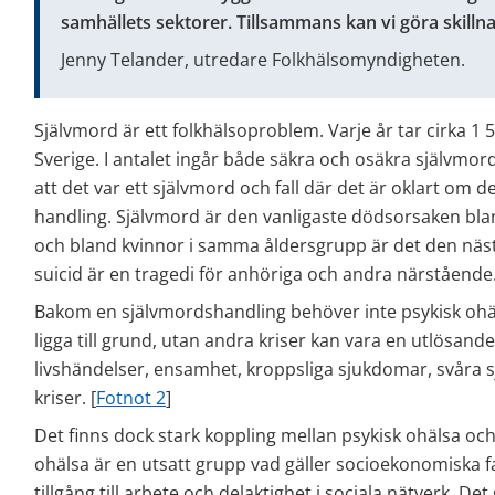
samhällets sektorer. Tillsammans kan vi göra skillna
Jenny Telander, utredare Folkhälsomyndigheten.
Självmord är ett folkhälsoproblem. Varje år tar cirka 1 50
Sverige. I antalet ingår både säkra och osäkra självmord,
att det var ett självmord och fall där det är oklart om det 
handling. Självmord är den vanligaste dödsorsaken bla
och bland kvinnor i samma åldersgrupp är det den näst
suicid är en tragedi för anhöriga och andra närstående.
Bakom en självmordshandling behöver inte psykisk ohälsa 
ligga till grund, utan andra kriser kan vara en utlösand
livshändelser, ensamhet, kroppsliga sjukdomar, svåra sj
kriser. [
Fotnot 2
]
Det finns dock stark koppling mellan psykisk ohälsa oc
ohälsa är en utsatt grupp vad gäller socioekonomiska 
tillgång till arbete och delaktighet i sociala nätverk. De