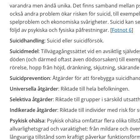
varandra men ändå unika. Det finns samband mellan ps
också andra problem ökar risken för suicid, till exempel
spelproblem och ekonomiska svårigheter. Suicid kan se
följd av psykiska och fysiska påfrestningar. [
Fotnot 6
]
Suicidhandling
: Suicid eller suicidförsök.
Suicidmedel
: Tillvägagångssättet vid en avsiktlig självde
döden (och därmed oftast även dödsorsaken) till exempel
rörelse, hopp från höjd, dränkning, skjutning, skärande e
Suicidprevention
: Åtgärder för att förebygga suicidhan
Universella åtgärder
: Riktade till hela befolkningen.
Selektiva åtgärder
: Riktade till grupper i särskild utsatth
Indikerade åtgärder
: Riktade till individer med risk för s
Psykisk ohälsa
: Psykisk ohälsa omfattar flera olika tills
allvarlighetsgrad och varaktighet: från mildare och över
långvariga tillstånd som kraftigt påverkar funktionsfö