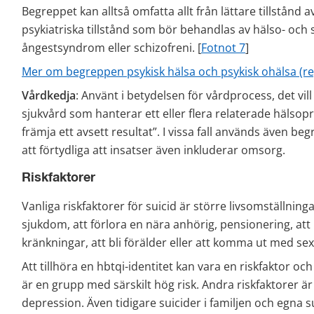
Begreppet kan alltså omfatta allt från lättare tillstånd a
psykiatriska tillstånd som bör behandlas av hälso- och
ångestsyndrom eller schizofreni. [
Fotnot 7
]
Mer om begreppen psykisk hälsa och psykisk ohälsa (r
Vårdkedja
: Använt i betydelsen för vårdprocess, det vil
sjukvård som hanterar ett eller flera relaterade hälsoprob
främja ett avsett resultat”. I vissa fall används även b
att förtydliga att insatser även inkluderar omsorg.
Riskfaktorer
Vanliga riskfaktorer för suicid är större livsomställnin
sjukdom, att förlora en nära anhörig, pensionering, att
kränkningar, att bli förälder eller att komma ut med sexu
Att tillhöra en hbtqi-identitet kan vara en riskfaktor o
är en grupp med särskilt hög risk. Andra riskfaktorer ä
depression. Även tidigare suicider i familjen och egna su