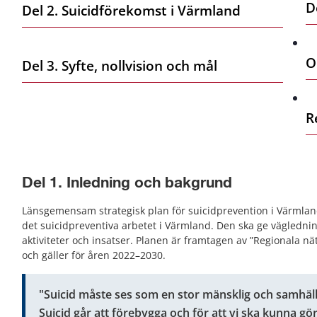
D
Del 2. Suicidförekomst i Värmland
O
Del 3. Syfte, nollvision och mål
R
Del 1. Inledning och bakgrund
Länsgemensam strategisk plan för suicidprevention i Värmland” 
det suicidpreventiva arbetet i Värmland. Den ska ge vägledning
aktiviteter och insatser. Planen är framtagen av ”Regionala nä
och gäller för åren 2022–2030.
"Suicid måste ses som en stor mänsklig och samhälle
Suicid går att förebygga och för att vi ska kunna gör