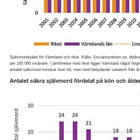
Självmordstalet för Värmland och riket. Källa: Socialstyrelsen.se, dödso
per 100 000 invånare. I jämförelse med riket ligger Värmland något högre 
antalet självmord minskar över tid, men med betydande variation från år t
Antalet säkra självmord fördelat på kön och ålde