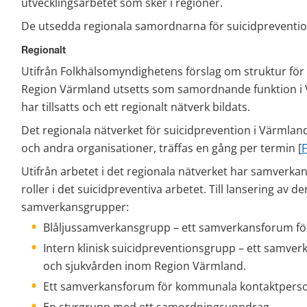
utvecklingsarbetet som sker i regioner.
De utsedda regionala samordnarna för suicidprevention
Regionalt
Utifrån Folkhälsomyndighetens förslag om struktur för 
Region Värmland utsetts som samordnande funktion i 
har tillsatts och ett regionalt nätverk bildats.
Det regionala nätverket för suicidprevention i Värmla
och andra organisationer, träffas en gång per termin [
F
Utifrån arbetet i det regionala nätverket har samverkan
roller i det suicidpreventiva arbetet. Till lansering av de
samverkansgrupper:
Blåljussamverkansgrupp – ett samverkansforum för
Intern klinisk suicidpreventionsgrupp – ett samver
och sjukvården inom Region Värmland.
Ett samverkansforum för kommunala kontaktperso
En styrgrupp med ett samordningsuppdrag.