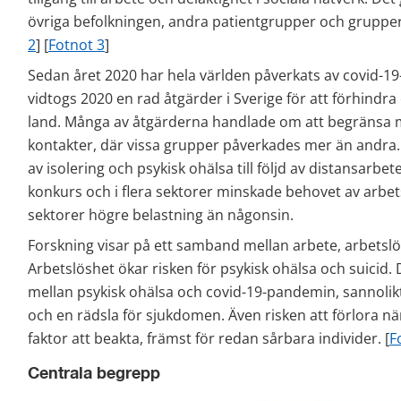
övriga befolkningen, andra patientgrupper och grupper
2
] [
Fotnot 3
]
Sedan året 2020 har hela världen påverkats av covid-1
vidtogs 2020 en rad åtgärder i Sverige för att förhindra e
land. Många av åtgärderna handlade om att begränsa mä
kontakter, där vissa grupper påverkades mer än andra. 
av isolering och psykisk ohälsa till följd av distansarbete
konkurs och i flera sektorer minskade behovet av arbetsk
sektorer högre belastning än någonsin.
Forskning visar på ett samband mellan arbete, arbetslö
Arbetslöshet ökar risken för psykisk ohälsa och suicid. 
mellan psykisk ohälsa och covid-19-pandemin, sannolikt 
och en rädsla för sjukdomen. Även risken att förlora när
faktor att beakta, främst för redan sårbara individer. [
F
Centrala begrepp