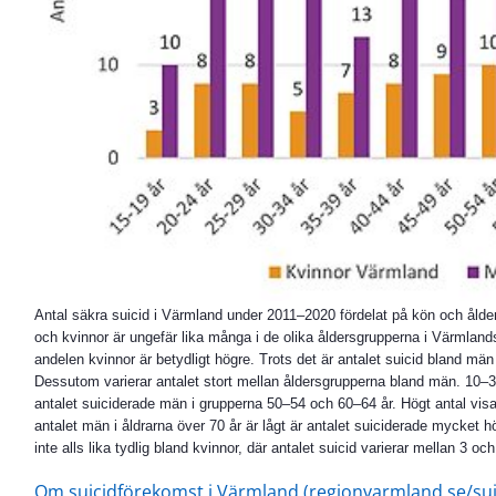
Antal säkra suicid i Värmland under 2011–2020 fördelat på kön och ålder
och kvinnor är ungefär lika många i de olika åldersgrupperna i Värmlands
andelen kvinnor är betydligt högre. Trots det är antalet suicid bland män 
Dessutom varierar antalet stort mellan åldersgrupperna bland män. 10–32 m
antalet suiciderade män i grupperna 50–54 och 60–64 år. Högt antal vis
antalet män i åldrarna över 70 år är lågt är antalet suiciderade mycket h
inte alls lika tydlig bland kvinnor, där antalet suicid varierar mellan 3 och
Om suicidförekomst i Värmland (regionvarmland.se/suic