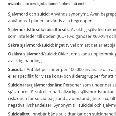
används i den strategiska planen förklaras här nedan.
Självmord
 och 
suicid
: Används synonymt. Även begreppet
användas. I planen används alla begreppen.
Självmordsförsök/suicidförsök
: Avsiktlig självdestrukt
som inte leder till döden (ICD-10-diganoser X60-X84 och
Säkra självmord/suicid
: Inget tvivel om att det är ett s
Osäkra självmord/suicid
: Oklart om skada uppkommit ge
avsiktlig handling.
Suicidtal
: Antalet personer per 100 000 invånare och år.
eller specifikt för vissa köns- och åldersgrupper för att
Suicidnära/självmordsnära
: Personer som under det sen
självmordsförsök eller haft allvarliga självmordstankar
riskzonen för suicid på grund av omständigheterna, till 
negativa livshändelser. Synonym till suicidal och själv
Suicidalitet
: Innebär både suicidtankar och suicidhandlin