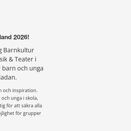
land 2026!
 Barnkultur 
ik & Teater i 
 barn och unga 
rladan.
och inspiration.
och unga i skola, 
g för att säkra alla 
lighet för grupper 