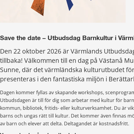
Save the date – Utbudsdag Barnkultur i Värm
Den 22 oktober 2026 är Värmlands Utbudsdag
tillbaka! Välkommen till en dag på Västanå Mus
Sunne, där det värmländska kulturutbudet för
presenteras i den fantastiska miljön i Berätta
Dagen kommer fyllas av skapande workshops, scenprogram 
Utbudsdagen är till för dig som arbetar med kultur för barn 
kommun, bibliotek, fritids- eller kulturverksamhet. Du är vikti
barns och ungas rätt till kultur. Det kommer även finnas möj
av barn och elever att delta. Deltagandet är kostnadsfritt.