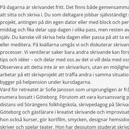
På dagarna är skrivandet fritt. Det finns både gemensamma
att sitta och skriva i. Du som deltagare jobbar självständigt 
projekt, antingen på din egen dator eller med block och penn
middag och fika delar upp dagen i olika pass, men resten av
själv. Du kanske vill skriva hela dagen eller passa på att ta 
eller meditera. På kvällarna umgås vi och diskuterar skrivan
processer. Vi ventilerar saker bara andra skrivande kan först
tips och idéer – och delar med oss av det vi vill dela med os
Observera att detta inte är en skrivarkurs, utan en möjlighe
arbetar på ett skrivprojekt att träffa andra i samma situati
bygger på helpension under kursdagarna. 
Värd för retreatet är Sofie Jansson som ursprungligen är f
numera bosatt i Göteborg. Förutom att vara kursansvarig på
distans vid Sörängens folkhögskola, skrivpedagog på Skriva
Göteborg och gästlärare i kreativt skrivande och improvisati
hon också kurser, gör kortfilm, smycken, designar hemsidor,
skriver och spelar teater. Hon har dessutom studerat skriv