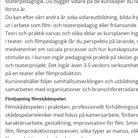
teaterpedagogik. Du bygger vidare på de kunskaper du fåt
första år.
Du kan efter vårt andra år söka vidareutbildning, bilda fri
ut i arbete som film- och teaterpedagog eller frilansande 
Teori och praktik varvas och olika delar av kursplanen ingå
I teater- och filmpedagogik får du perspektiv på lärande, 
medvetenhet om sociala processer och hur kunskapsutve
stimuleras. I kursen ingår pedagogisk praktik på skolan ge
och teaterprojekt. Det ingår även 3-5 veckors verksamhets
på en teater eller filmproduktion.
Kursinnehållet följer samhällsutvecklingen och utbildning
samarbeten med organisationer och branschföreträdare
Fördjupning filmskådespeleri
Filmskådespeleri i praktiken, professionellt förhållningssät
skådespelartekniker med fokus på kameraarbete, förbere
karaktärsarbete, gestaltning, improvisation för film. Smin
film, filmproduktionsprocessen, olika typer av manus, olik