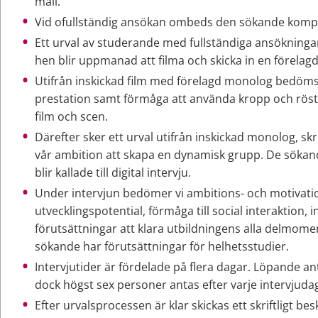
mail.
Vid ofullständig ansökan ombeds den sökande komple
Ett urval av studerande med fullständiga ansökningar 
hen blir uppmanad att filma och skicka in en förela
Utifrån inskickad film med förelagd monolog bedöms
prestation samt förmåga att använda kropp och röst f
film och scen.
Därefter sker ett urval utifrån inskickad monolog, skr
vår ambition att skapa en dynamisk grupp. De sökand
blir kallade till digital intervju.
Under intervjun bedömer vi ambitions- och motivatio
utvecklingspotential, förmåga till social interaktion, i
förutsättningar att klara utbildningens alla delmome
sökande har förutsättningar för helhetsstudier.
Intervjutider är fördelade på flera dagar. Löpande an
dock högst sex personer antas efter varje intervjuda
Efter urvalsprocessen är klar skickas ett skriftligt bes