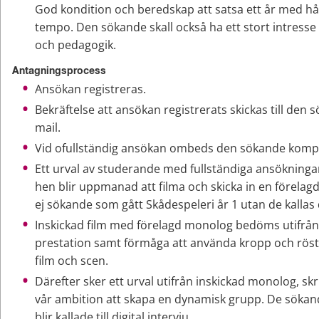
God kondition och beredskap att satsa ett år med hår
tempo. Den sökande skall också ha ett stort intresse fö
och pedagogik.
Antagningsprocess
Ansökan registreras.
Bekräftelse att ansökan registrerats skickas till den 
mail.
Vid ofullständig ansökan ombeds den sökande komple
Ett urval av studerande med fullständiga ansökningar 
hen blir uppmanad att filma och skicka in en förelagd
ej sökande som gått Skådespeleri år 1 utan de kallas dir
Inskickad film med förelagd monolog bedöms utifrån
prestation samt förmåga att använda kropp och röst f
film och scen.
Därefter sker ett urval utifrån inskickad monolog, skr
vår ambition att skapa en dynamisk grupp. De sökand
blir kallade till digital intervju.