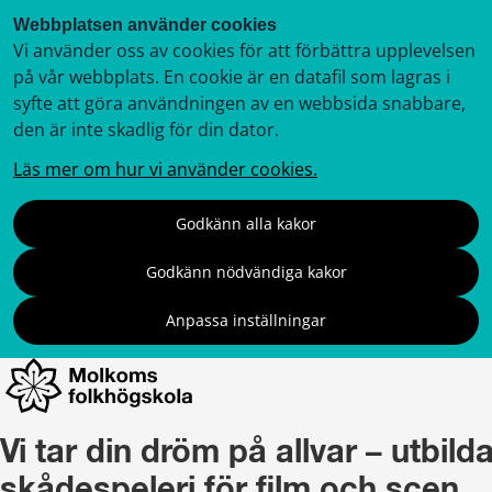
Webbplatsen använder cookies
Vi använder oss av cookies för att förbättra upplevelsen
på vår webbplats. En cookie är en datafil som lagras i
syfte att göra användningen av en webbsida snabbare,
den är inte skadlig för din dator.
Läs mer om hur vi använder cookies.
Godkänn alla kakor
Godkänn nödvändiga kakor
Anpassa inställningar
Vi tar din dröm på allvar – utbild
skådespeleri för film och scen