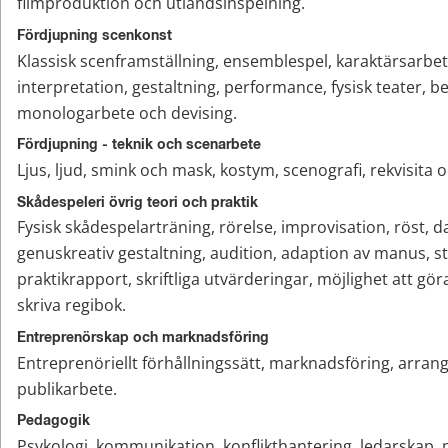
filmproduktion och utlandsinspelning.
Fördjupning scenkonst
Klassisk scenframställning, ensemblespel, karaktärsarbete
interpretation, gestaltning, performance, fysisk teater, be
monologarbete och devising.
Fördjupning - teknik och scenarbete
Ljus, ljud, smink och mask, kostym, scenografi, rekvisita o
Skådespeleri övrig teori och praktik
Fysisk skådespelarträning, rörelse, improvisation, röst, da
genuskreativ gestaltning, audition, adaption av manus, st
praktikrapport, skriftliga utvärderingar, möjlighet att gör
skriva regibok.
Entreprenörskap och marknadsföring
Entreprenöriellt förhållningssätt, marknadsföring, arran
publikarbete.
Pedagogik
Psykologi, kommunikation, konflikthantering, ledarskap, 