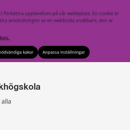
tt förbättra upplevelsen på vår webbplats. En cookie är
tt göra användningen av en webbsida snabbare, den är
kies.
nödvändiga kakor
Anpassa inställningar
lkhögskola
alla 