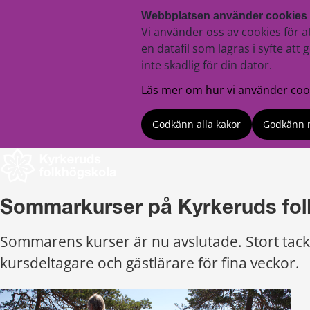
Webbplatsen använder cookies
Vi använder oss av cookies för a
en datafil som lagras i syfte a
inte skadlig för din dator.
Läs mer om hur vi använder coo
Godkänn alla kakor
Godkänn 
Sommarkurser på Kyrkeruds fo
Sommarens kurser är nu avslutade. Stort tack 
kursdeltagare och gästlärare för fina veckor.