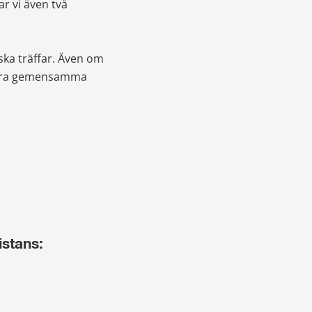
r vi även två 
ska träffar. Även om 
våra gemensamma 
istans: