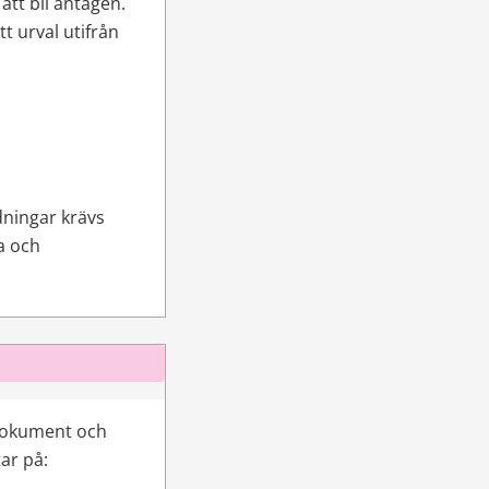
tt bli antagen. 
 urval utifrån 
dningar krävs 
 och 
dokument och 
tar på: