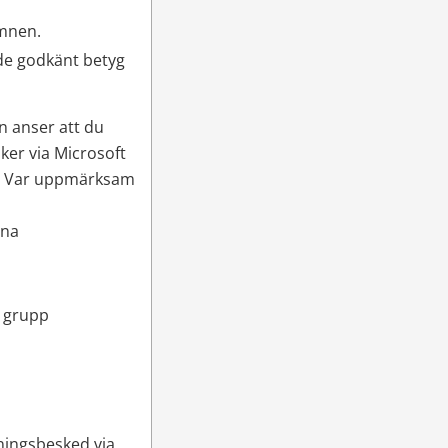
ämnen.
e godkänt betyg 
n anser att du 
ker via Microsoft 
l. Var uppmärksam 
na 
i grupp
ingsbesked via 