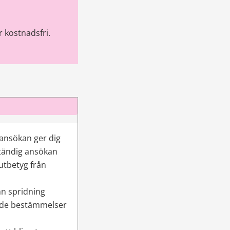
kostnadsfri. 
 ansökan ger dig 
tändig ansökan 
utbetyg från 
n spridning 
r de bestämmelser 