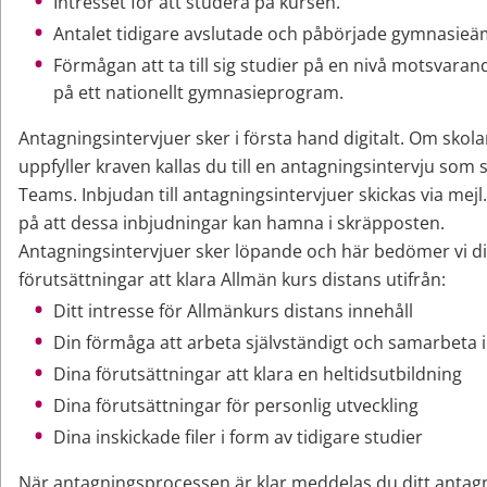
Intresset för att studera på kursen.
Antalet tidigare avslutade och påbörjade gymnasie
Förmågan att ta till sig studier på en nivå
motsvarand
på ett nationellt gymnasieprogram. 
Antagningsintervjuer sker i första hand digitalt. Om skola
uppfyller kraven kallas du till en antagningsintervju som s
Teams. Inbjudan till antagningsintervjuer skickas via mej
på att dessa inbjudningar kan hamna i skräpposten.
Antagningsintervjuer sker löpande och här bedömer vi di
förutsättningar att klara Allmän kurs distans utifrån:
Ditt intresse för Allmänkurs distans innehåll
Din förmåga att arbeta självständigt och samarbeta 
Dina förutsättningar att klara en heltidsutbildning
Dina förutsättningar för personlig utveckling
Dina inskickade filer i form av tidigare studier
När antagningsprocessen är klar meddelas du ditt antagn