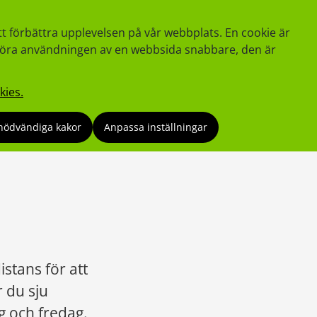
tt förbättra upplevelsen på vår webbplats. En cookie är
tt göra användningen av en webbsida snabbare, den är
kies.
nödvändiga kakor
Anpassa inställningar
tans för att 
du sju 
 och fredag. 