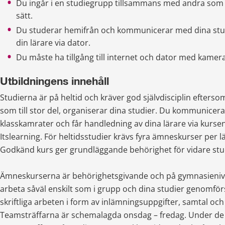
Du ingår i en studiegrupp tillsammans med andra som
sätt.
Du studerar hemifrån och kommunicerar med dina stu
din lärare via dator.
Du måste ha tillgång till internet och dator med kamer
Utbildningens innehåll
Studierna är på heltid och kräver god självdisciplin eftersom 
som till stor del, organiserar dina studier. Du kommunicera
klasskamrater och får handledning av dina lärare via kursen
Itslearning. För heltidsstudier krävs fyra ämneskurser per lä
Godkänd kurs ger grundläggande behörighet för vidare stu
Ämneskurserna är behörighetsgivande och på gymnasieniv
arbeta såväl enskilt som i grupp och dina studier genomförs
skriftliga arbeten i form av inlämningsuppgifter, samtal och 
Teamsträffarna är schemalagda onsdag – fredag. Under de 