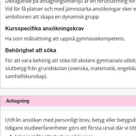
Deltagande på antagningsintervju är en förutsättning för a
Vid för få platser och med jämnstarka ansökningar sker ett
ambitionen att skapa en dynamisk grupp
Kursspecifika ansökningskrav
Ha som målsättning att uppnå gymnasiekompetens.
Behörighet att söka
För att vara behörig att söka till skolans gymnasiala utbil
slutbetyg från grundskolan (svenska, matematik, engelska
samhällskunskap).
Antagning
Utifrån ansökan med personligt brev, betyg eller betygs
tidigare studieerfarenheter görs ett första urval där vi tit