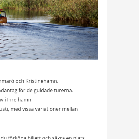
Hammarö och Kristinehamn.
undantag för de guidade turerna.
v i Inre hamn.
ti, med vissa variationer mellan 
 du förköpa biljett och säkra en plats 