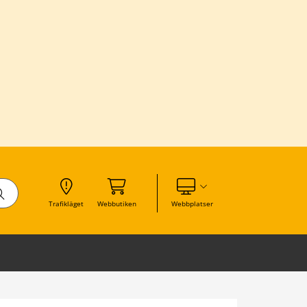
Visa våra andra webbplatser
Trafikläget
Webbutiken
Webbplatser