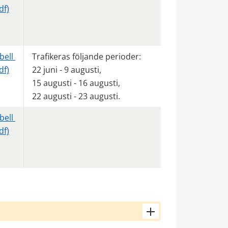
pdf, 2 MB.
df)
ell 
Trafikeras följande perioder: 
pdf, 2 MB.
df)
22 juni - 9 augusti,
15 augusti - 16 augusti,
22 augusti - 23 augusti.
ell 
pdf, 2 MB.
df)