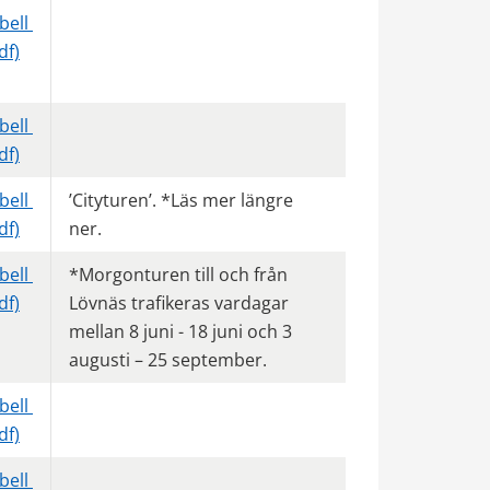
ell 
pdf, 2 MB.
df)
ell 
pdf, 2 MB.
df)
ell 
’Cityturen’. *Läs mer längre 
pdf, 2 MB.
df)
ner.
ell 
*Morgonturen till och från 
pdf, 2 MB.
df)
Lövnäs trafikeras vardagar 
mellan 8 juni - 18 juni och 3 
augusti – 25 september.
ell 
pdf, 2 MB.
df)
ell 