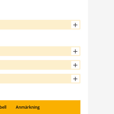
bell
Anmärkning