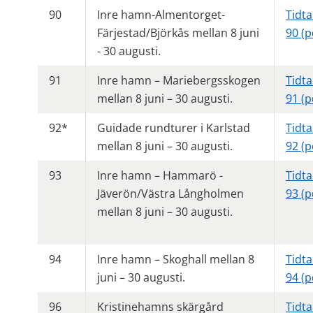
90
Inre hamn-Almentorget-
Tidtab
Färjestad/Björkås mellan 8 juni 
90 (p
- 30 augusti.
91
Inre hamn – Mariebergsskogen 
Tidtab
mellan 8 juni – 30 augusti.
91 (p
92*
Guidade rundturer i Karlstad 
Tidtab
mellan 8 juni – 30 augusti.
92 (p
93
Inre hamn – Hammarö - 
Tidtab
Jäverön/Västra Långholmen 
93 (p
mellan 8 juni – 30 augusti. 
94
Inre hamn – Skoghall mellan 8 
Tidtab
juni – 30 augusti.
94 (p
96
Kristinehamns skärgård 
Tidtab