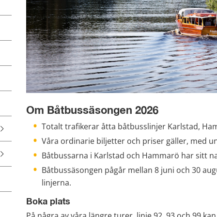
Om Båtbussäsongen 2026
Totalt trafikerar åtta båtbusslinjer Karlstad, 
Våra ordinarie biljetter och priser gäller, med 
Båtbussarna i Karlstad och Hammarö har sitt na
Båtbussäsongen pågår mellan 8 juni och 30 augus
linjerna.
Boka plats
På några av våra längre turer, linje 92, 93 och 99 kan