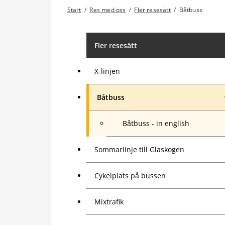
Start
/
Res med oss
/
Fler resesätt
/
Båtbuss
Fler resesätt
X-linjen
Båtbuss
Båtbuss - in english
Sommarlinje till Glaskogen
Cykelplats på bussen
Mixtrafik