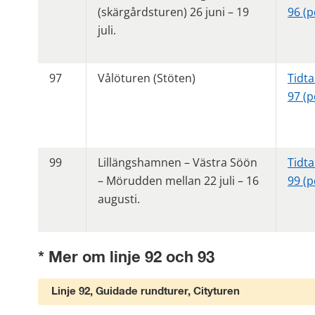
(skärgårdsturen) 26 juni – 19 
96 (p
juli. 
97
Vålöturen (Stöten)
Tidtab
97 (p
99
Lillängshamnen – Västra Söön 
Tidtab
– Mörudden mellan 22 juli – 16 
99 (p
augusti. 
* Mer om linje 92 och 93
Linje 92, Guidade rundturer, Cityturen