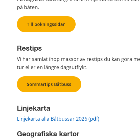
på båten.
Till bokningssidan
I
Restips
Vi har samlat ihop massor av restips du kan göra me
tur eller en längre dagsutflykt.
Sommartips Båtbuss
Linjekarta
pdf, 2 MB.
Linjekarta alla Båtbussar 2026 (pdf)
Geografiska kartor